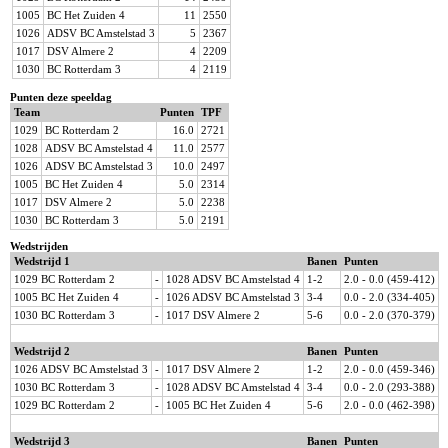
1005
BC Het Zuiden 4
11
2550
1026
ADSV BC Amstelstad 3
5
2367
1017
DSV Almere 2
4
2209
1030
BC Rotterdam 3
4
2119
Punten deze speeldag
Team
Punten
TPF
1029
BC Rotterdam 2
16.0
2721
1028
ADSV BC Amstelstad 4
11.0
2577
1026
ADSV BC Amstelstad 3
10.0
2497
1005
BC Het Zuiden 4
5.0
2314
1017
DSV Almere 2
5.0
2238
1030
BC Rotterdam 3
5.0
2191
Wedstrijden
Wedstrijd 1
Banen
Punten
1029 BC Rotterdam 2
-
1028 ADSV BC Amstelstad 4
1-2
2.0 - 0.0 (459-412)
1005 BC Het Zuiden 4
-
1026 ADSV BC Amstelstad 3
3-4
0.0 - 2.0 (334-405)
1030 BC Rotterdam 3
-
1017 DSV Almere 2
5-6
0.0 - 2.0 (370-379)
Wedstrijd 2
Banen
Punten
1026 ADSV BC Amstelstad 3
-
1017 DSV Almere 2
1-2
2.0 - 0.0 (459-346)
1030 BC Rotterdam 3
-
1028 ADSV BC Amstelstad 4
3-4
0.0 - 2.0 (293-388)
1029 BC Rotterdam 2
-
1005 BC Het Zuiden 4
5-6
2.0 - 0.0 (462-398)
Wedstrijd 3
Banen
Punten