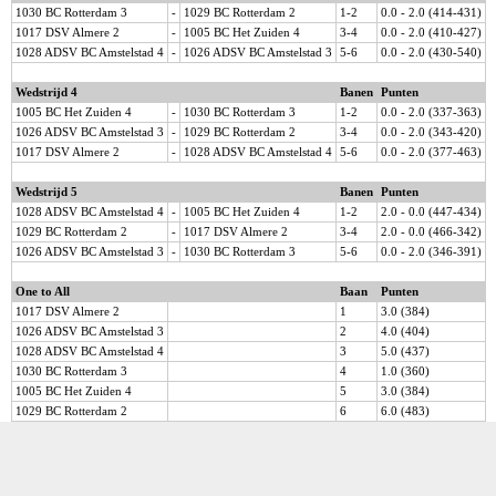
1030 BC Rotterdam 3
-
1029 BC Rotterdam 2
1-2
0.0 - 2.0 (414-431)
1017 DSV Almere 2
-
1005 BC Het Zuiden 4
3-4
0.0 - 2.0 (410-427)
1028 ADSV BC Amstelstad 4
-
1026 ADSV BC Amstelstad 3
5-6
0.0 - 2.0 (430-540)
Wedstrijd 4
Banen
Punten
1005 BC Het Zuiden 4
-
1030 BC Rotterdam 3
1-2
0.0 - 2.0 (337-363)
1026 ADSV BC Amstelstad 3
-
1029 BC Rotterdam 2
3-4
0.0 - 2.0 (343-420)
1017 DSV Almere 2
-
1028 ADSV BC Amstelstad 4
5-6
0.0 - 2.0 (377-463)
Wedstrijd 5
Banen
Punten
1028 ADSV BC Amstelstad 4
-
1005 BC Het Zuiden 4
1-2
2.0 - 0.0 (447-434)
1029 BC Rotterdam 2
-
1017 DSV Almere 2
3-4
2.0 - 0.0 (466-342)
1026 ADSV BC Amstelstad 3
-
1030 BC Rotterdam 3
5-6
0.0 - 2.0 (346-391)
One to All
Baan
Punten
1017 DSV Almere 2
1
3.0 (384)
1026 ADSV BC Amstelstad 3
2
4.0 (404)
1028 ADSV BC Amstelstad 4
3
5.0 (437)
1030 BC Rotterdam 3
4
1.0 (360)
1005 BC Het Zuiden 4
5
3.0 (384)
1029 BC Rotterdam 2
6
6.0 (483)