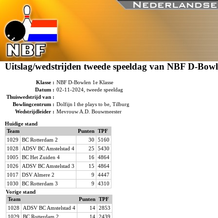
Uitslag/wedstrijden tweede speeldag van NBF D-Bowl
Klasse :
NBF D-Bowlen 1e Klasse
Datum :
02-11-2024, tweede speeldag
Thuiswedstrijd van :
Bowlingcentrum :
Dolfijn l the plays to be, Tilburg
Wedstrijdleider :
Mevrouw A.D. Bouwmeester
Huidige stand
Team
Punten
TPF
1029
BC Rotterdam 2
30
5160
1028
ADSV BC Amstelstad 4
25
5430
1005
BC Het Zuiden 4
16
4864
1026
ADSV BC Amstelstad 3
15
4864
1017
DSV Almere 2
9
4447
1030
BC Rotterdam 3
9
4310
Vorige stand
Team
Punten
TPF
1028
ADSV BC Amstelstad 4
14
2853
1029
BC Rotterdam 2
14
2439