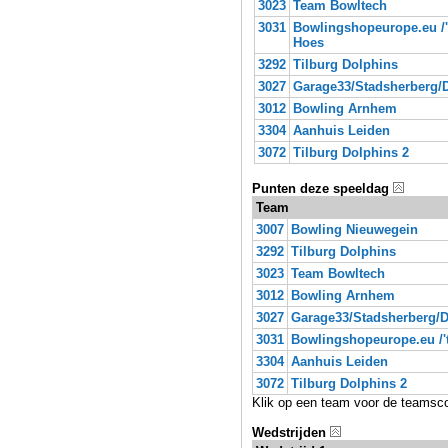
3023
Team Bowltech
3031
Bowlingshopeurope.eu /'
Hoes
3292
Tilburg Dolphins
3027
Garage33/Stadsherberg/
3012
Bowling Arnhem
3304
Aanhuis Leiden
3072
Tilburg Dolphins 2
Punten deze speeldag
Team
3007
Bowling Nieuwegein
3292
Tilburg Dolphins
3023
Team Bowltech
3012
Bowling Arnhem
3027
Garage33/Stadsherberg/D
3031
Bowlingshopeurope.eu /'
3304
Aanhuis Leiden
3072
Tilburg Dolphins 2
Klik op een team voor de teamsc
Wedstrijden