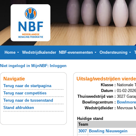
Home
Wedstrijdkalender
NBF-evenementen
Ondersteuning
Niet ingelogd in MijnNBF:
Inloggen
Navigatie
Uitslag/wedstrijden vierd
Klasse :
Nationale 
Terug naar de startpagina
Datum :
01-02-2026
Terug naar competities
Thuiswedstrijd van :
3027 Gara
Terug naar de tussenstand
Bowlingcentrum :
Bowlmore 
Stand afdrukken
Wedstrijdleider :
Mevrouw M
Huidige stand
Team
3007
Bowling Nieuwegein