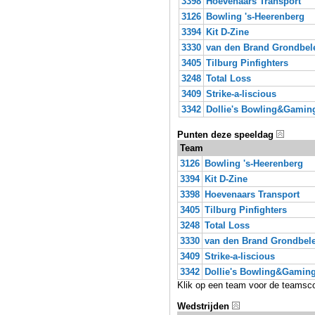
3398
Hoevenaars Transport
3126
Bowling 's-Heerenberg
3394
Kit D-Zine
3330
van den Brand Grondbel
3405
Tilburg Pinfighters
3248
Total Loss
3409
Strike-a-liscious
3342
Dollie's Bowling&Gamin
Punten deze speeldag
Team
3126
Bowling 's-Heerenberg
3394
Kit D-Zine
3398
Hoevenaars Transport
3405
Tilburg Pinfighters
3248
Total Loss
3330
van den Brand Grondbel
3409
Strike-a-liscious
3342
Dollie's Bowling&Gaming
Klik op een team voor de teamsc
Wedstrijden