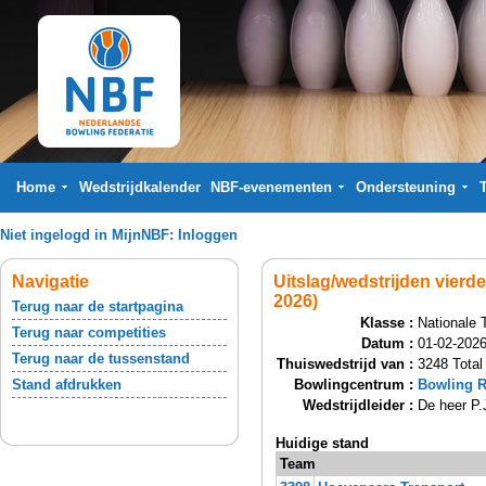
Home
Wedstrijdkalender
NBF-evenementen
Ondersteuning
Niet ingelogd in MijnNBF:
Inloggen
Navigatie
Uitslag/wedstrijden vierd
2026)
Terug naar de startpagina
Klasse :
Nationale 
Terug naar competities
Datum :
01-02-2026
Terug naar de tussenstand
Thuiswedstrijd van :
3248 Total
Stand afdrukken
Bowlingcentrum :
Bowling R
Wedstrijdleider :
De heer P.
Huidige stand
Team