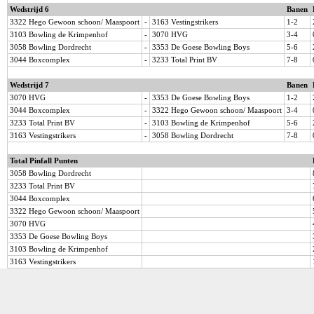
Wedstrijd 6
Banen
3322 Hego Gewoon schoon/ Maaspoort
-
3163 Vestingstrikers
1-2
3103 Bowling de Krimpenhof
-
3070 HVG
3-4
3058 Bowling Dordrecht
-
3353 De Goese Bowling Boys
5-6
3044 Boxcomplex
-
3233 Total Print BV
7-8
Wedstrijd 7
Banen
3070 HVG
-
3353 De Goese Bowling Boys
1-2
3044 Boxcomplex
-
3322 Hego Gewoon schoon/ Maaspoort
3-4
3233 Total Print BV
-
3103 Bowling de Krimpenhof
5-6
3163 Vestingstrikers
-
3058 Bowling Dordrecht
7-8
Total Pinfall Punten
3058 Bowling Dordrecht
3233 Total Print BV
3044 Boxcomplex
3322 Hego Gewoon schoon/ Maaspoort
3070 HVG
3353 De Goese Bowling Boys
3103 Bowling de Krimpenhof
3163 Vestingstrikers