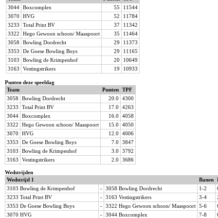
3044
Boxcomplex
55
11544
3070
HVG
52
11784
3233
Total Print BV
37
11342
3322
Hego Gewoon schoon/ Maaspoort
35
11464
3058
Bowling Dordrecht
29
11373
3353
De Goese Bowling Boys
29
11165
3103
Bowling de Krimpenhof
20
10649
3163
Vestingstrikers
19
10933
Punten deze speeldag
Team
Punten
TPF
3058
Bowling Dordrecht
20.0
4300
3233
Total Print BV
17.0
4263
3044
Boxcomplex
16.0
4058
3322
Hego Gewoon schoon/ Maaspoort
15.0
4050
3070
HVG
12.0
4006
3353
De Goese Bowling Boys
7.0
3847
3103
Bowling de Krimpenhof
3.0
3792
3163
Vestingstrikers
2.0
3686
Wedstrijden
Wedstrijd 1
Banen
3103 Bowling de Krimpenhof
-
3058 Bowling Dordrecht
1-2
3233 Total Print BV
-
3163 Vestingstrikers
3-4
3353 De Goese Bowling Boys
-
3322 Hego Gewoon schoon/ Maaspoort
5-6
3070 HVG
-
3044 Boxcomplex
7-8