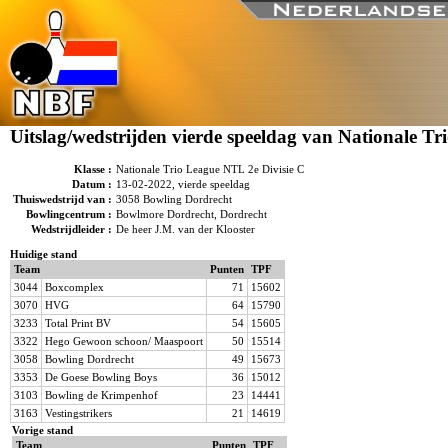
Uitslag/wedstrijden vierde speeldag van Nationale Tr
Klasse :
Nationale Trio League NTL 2e Divisie C
Datum :
13-02-2022, vierde speeldag
Thuiswedstrijd van :
3058 Bowling Dordrecht
Bowlingcentrum :
Bowlmore Dordrecht, Dordrecht
Wedstrijdleider :
De heer J.M. van der Klooster
Huidige stand
Team
Punten
TPF
3044
Boxcomplex
71
15602
3070
HVG
64
15790
3233
Total Print BV
54
15605
3322
Hego Gewoon schoon/ Maaspoort
50
15514
3058
Bowling Dordrecht
49
15673
3353
De Goese Bowling Boys
36
15012
3103
Bowling de Krimpenhof
23
14441
3163
Vestingstrikers
21
14619
Vorige stand
Team
Punten
TPF