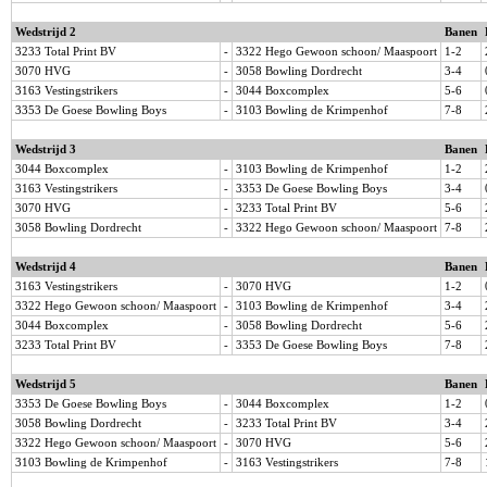
Wedstrijd 2
Banen
3233 Total Print BV
-
3322 Hego Gewoon schoon/ Maaspoort
1-2
3070 HVG
-
3058 Bowling Dordrecht
3-4
3163 Vestingstrikers
-
3044 Boxcomplex
5-6
3353 De Goese Bowling Boys
-
3103 Bowling de Krimpenhof
7-8
Wedstrijd 3
Banen
3044 Boxcomplex
-
3103 Bowling de Krimpenhof
1-2
3163 Vestingstrikers
-
3353 De Goese Bowling Boys
3-4
3070 HVG
-
3233 Total Print BV
5-6
3058 Bowling Dordrecht
-
3322 Hego Gewoon schoon/ Maaspoort
7-8
Wedstrijd 4
Banen
3163 Vestingstrikers
-
3070 HVG
1-2
3322 Hego Gewoon schoon/ Maaspoort
-
3103 Bowling de Krimpenhof
3-4
3044 Boxcomplex
-
3058 Bowling Dordrecht
5-6
3233 Total Print BV
-
3353 De Goese Bowling Boys
7-8
Wedstrijd 5
Banen
3353 De Goese Bowling Boys
-
3044 Boxcomplex
1-2
3058 Bowling Dordrecht
-
3233 Total Print BV
3-4
3322 Hego Gewoon schoon/ Maaspoort
-
3070 HVG
5-6
3103 Bowling de Krimpenhof
-
3163 Vestingstrikers
7-8