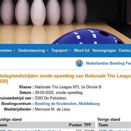
menten
Ondersteuning
Topsport
Word lid
Verenigingen
Centra
Nederlandse Bowling Fed
itslag/wedstrijden zesde speeldag van Nationale Trio League
026)
Klasse :
Nationale Trio League NTL 1e Divisie B
Datum :
29-03-2026, zesde speeldag
huiswedstrijd van :
3393 De Petoeters
Bowlingcentrum :
Bowling de Kruitmolen, Middelburg
Wedstrijdleider :
Mevrouw M. de Leux
uidige stand
Vorige stand
eam
Punten
TPF
Team