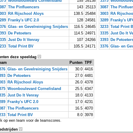
375
Woonboulevard Cornelisland
155
26138
3375
Woonboulev
087
The Pinfluencers
143
25113
3087
The Pinflue
003
RA Rijschool Aloys
138.5
25484
3003
RA Rijschoo
289
Franky's UFC 2.0
128
24581
3289
Franky's UF
376
Glas- en Gevelreiniging Snijders
116.5
24645
3233
Total Print 
393
De Petoeters
114.5
24971
3335
Just Do It V
335
Just Do It Venray
107
24266
3393
De Petoeter
233
Total Print BV
105.5
24171
3376
Glas- en Gev
nten deze speeldag
eam
Punten
TPF
376
Glas- en Gevelreiniging Snijders
30.0
4416
393
De Petoeters
27.0
4481
003
RA Rijschool Aloys
26.0
4378
375
Woonboulevard Cornelisland
25.5
4347
335
Just Do It Venray
18.0
4133
289
Franky's UFC 2.0
17.0
4231
087
The Pinfluencers
16.5
4070
233
Total Print BV
8.0
3978
ik op een team voor de teamscores.
dstrijden