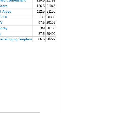
ard Cornelisland
129.5
21791
ncers
126.5
21043
l Aloys
112.5
21106
C 2.0
111
20350
BV
97.5
20193
enray
89
20133
s
87.5
20490
elreiniging Snijders
86.5
20229