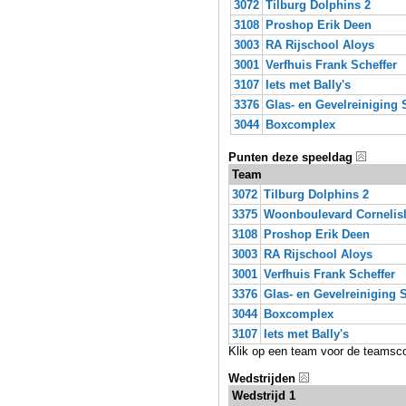
3072
Tilburg Dolphins 2
3108
Proshop Erik Deen
3003
RA Rijschool Aloys
3001
Verfhuis Frank Scheffer
3107
Iets met Bally's
3376
Glas- en Gevelreiniging 
3044
Boxcomplex
Punten deze speeldag
Team
3072
Tilburg Dolphins 2
3375
Woonboulevard Cornelis
3108
Proshop Erik Deen
3003
RA Rijschool Aloys
3001
Verfhuis Frank Scheffer
3376
Glas- en Gevelreiniging 
3044
Boxcomplex
3107
Iets met Bally's
Klik op een team voor de teamsc
Wedstrijden
Wedstrijd 1