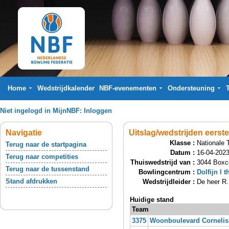
Home
Wedstrijdkalender
NBF-evenementen
Ondersteuning
Niet ingelogd in MijnNBF:
Inloggen
Navigatie
Uitslag/wedstrijden eerst
Klasse :
Nationale 
Terug naar de startpagina
Datum :
16-04-2023
Terug naar competities
Thuiswedstrijd van :
3044 Boxc
Terug naar de tussenstand
Bowlingcentrum :
Dolfijn l 
Stand afdrukken
Wedstrijdleider :
De heer R.
Huidige stand
Team
3375
Woonboulevard Cornelis