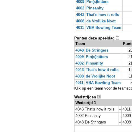
4009
Pin(s)hitters
4002
Pinsanity
4043
That's how it rolls
4008
de Vrolijke Noot
4011
VBA Bowling Team
Punten deze speeldag
Team
Punt
4048
De Stringers
2
4009
Pin(s)hitters
2
4002
Pinsanity
2
4043
That's how it rolls
1
4008
de Vrolijke Noot
1
4011
VBA Bowling Team
Klik op een team voor de teamsc
Wedstrijden
Wedstrijd 1
4043 That's how it rolls
-
4011
4002 Pinsanity
-
4009 
4048 De Stringers
-
4008 