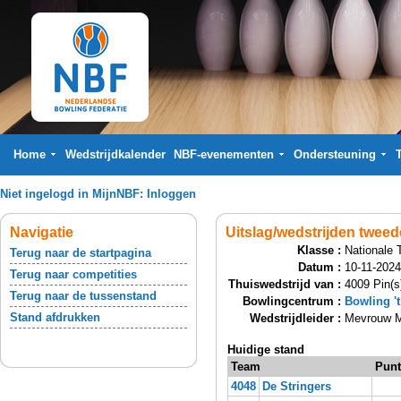
Home
Wedstrijdkalender
NBF-evenementen
Ondersteuning
Niet ingelogd in MijnNBF:
Inloggen
Navigatie
Uitslag/wedstrijden tweed
Klasse :
Nationale 
Terug naar de startpagina
Datum :
10-11-2024
Terug naar competities
Thuiswedstrijd van :
4009 Pin(s)
Terug naar de tussenstand
Bowlingcentrum :
Bowling 't
Stand afdrukken
Wedstrijdleider :
Mevrouw M
Huidige stand
Team
Pun
4048
De Stringers