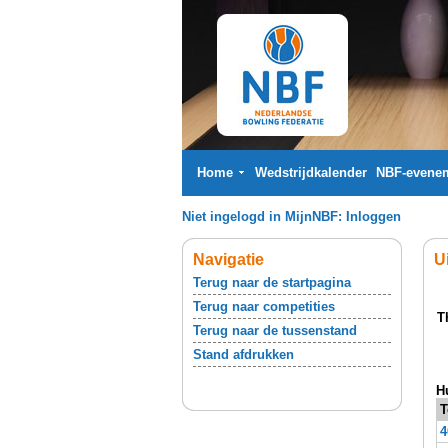
Home
Wedstrijdkalender
NBF-evene
Niet ingelogd in MijnNBF:
Inloggen
Navigatie
U
Terug naar de startpagina
Terug naar competities
T
Terug naar de tussenstand
Stand afdrukken
H
T
4