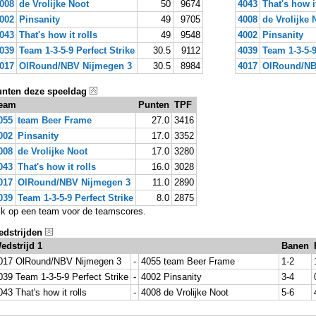
008
de Vrolijke Noot
50
9674
4043
That's how it
002
Pinsanity
49
9705
4008
de Vrolijke 
043
That's how it rolls
49
9548
4002
Pinsanity
039
Team 1-3-5-9 Perfect Strike
30.5
9112
4039
Team 1-3-5-9
017
OlRound/NBV Nijmegen 3
30.5
8984
4017
OlRound/NB
nten deze speeldag
eam
Punten
TPF
055
team Beer Frame
27.0
3416
002
Pinsanity
17.0
3352
008
de Vrolijke Noot
17.0
3280
043
That's how it rolls
16.0
3028
017
OlRound/NBV Nijmegen 3
11.0
2890
039
Team 1-3-5-9 Perfect Strike
8.0
2875
ik op een team voor de teamscores.
dstrijden
edstrijd 1
Banen
017 OlRound/NBV Nijmegen 3
-
4055 team Beer Frame
1-2
039 Team 1-3-5-9 Perfect Strike
-
4002 Pinsanity
3-4
043 That's how it rolls
-
4008 de Vrolijke Noot
5-6