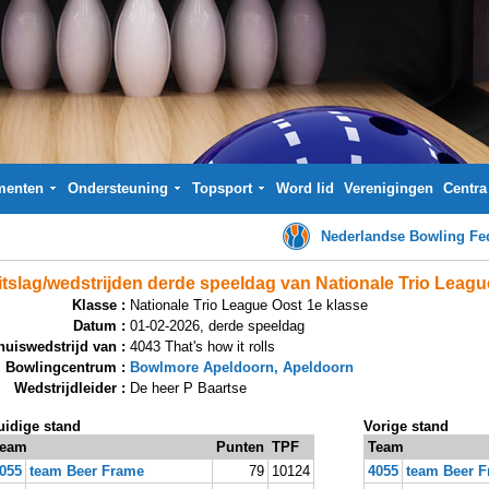
menten
Ondersteuning
Topsport
Word lid
Verenigingen
Centra
Nederlandse Bowling Fed
itslag/wedstrijden derde speeldag van Nationale Trio Leagu
Klasse :
Nationale Trio League Oost 1e klasse
Datum :
01-02-2026, derde speeldag
huiswedstrijd van :
4043 That's how it rolls
Bowlingcentrum :
Bowlmore Apeldoorn, Apeldoorn
Wedstrijdleider :
De heer P Baartse
uidige stand
Vorige stand
eam
Punten
TPF
Team
055
team Beer Frame
79
10124
4055
team Beer 