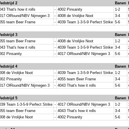
edstrijd 2
Banen
043 That's how it rolls
-
4002 Pinsanity
1-2
017 OlRound/NBV Nijmegen 3
-
4008 de Vrolijke Noot
3-4
055 team Beer Frame
-
4039 Team 1-3-5-9 Perfect Strike
5-6
edstrijd 3
Banen
055 team Beer Frame
-
4008 de Vrolijke Noot
1-2
043 That's how it rolls
-
4039 Team 1-3-5-9 Perfect Strike
3-4
002 Pinsanity
-
4017 OlRound/NBV Nijmegen 3
5-6
edstrijd 4
Banen
008 de Vrolijke Noot
-
4039 Team 1-3-5-9 Perfect Strike
1-2
002 Pinsanity
-
4055 team Beer Frame
3-4
017 OlRound/NBV Nijmegen 3
-
4043 That's how it rolls
5-6
edstrijd 5
Banen
039 Team 1-3-5-9 Perfect Strike
-
4017 OlRound/NBV Nijmegen 3
1-2
055 team Beer Frame
-
4043 That's how it rolls
3-4
008 de Vrolijke Noot
-
4002 Pinsanity
5-6