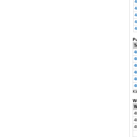
4
4
4
4
4
Pu
T
4
4
4
4
4
4
Kl
We
W
4
4
4