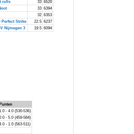
 rolls
33
6520
Noot
33
6394
32
6353
 Perfect Strike
22.5
6237
V Nijmegen 3
19.5
6094
Punten
1.0 - 4.0 (530-536)
0.0 - 5.0 (459-584)
4.0 - 1.0 (563-511)