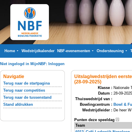
Home
Wedstrijdkalender
NBF-evenementen
Ondersteuning
Niet ingelogd in MijnNBF:
Inloggen
Navigatie
Uitslag/wedstrijden eers
(28-09-2025)
Terug naar de startpagina
Klasse :
Nationale 
Terug naar competities
Datum :
28-09-2025
Terug naar de tussenstand
Thuiswedstrijd van :
Stand afdrukken
Bowlingcentrum :
Bowl & F
Wedstrijdleider :
De heer W
Punten deze speeldag
Team
6012
Café Lodewijk Napoleon