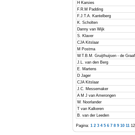
H Karsies
F.R.M Padding
F.J.T.A. Kantelberg
K. Scholten
Danny van Wijk
S. Klaver
CJA Kitslaar
M Postma
W.T.B.M. Gruijthuijsen - de Graaf
J.L. van den Berg
E. Martens
D Jager
CJA Kitslaar
J.C. Messemaker
A M J van Amerongen
W. Noorlander
T van Kalkeren
B. van der Leeden
Pagina:
1
2
3
4
5
6
7
8
9
10
11
1