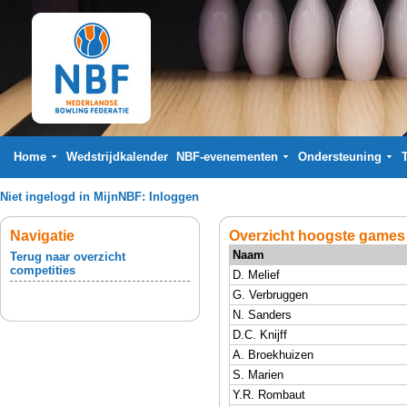
Home
Wedstrijdkalender
NBF-evenementen
Ondersteuning
Niet ingelogd in MijnNBF:
Inloggen
Navigatie
Overzicht hoogste games
Naam
Terug naar overzicht
competities
D. Melief
G. Verbruggen
N. Sanders
D.C. Knijff
A. Broekhuizen
S. Marien
Y.R. Rombaut