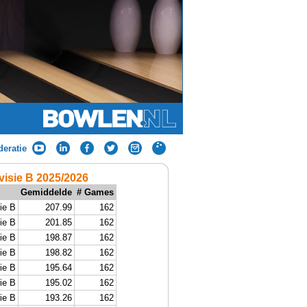
eratie
visie B 2025/2026
Gemiddelde
# Games
ie B
207.99
162
ie B
201.85
162
ie B
198.87
162
ie B
198.82
162
ie B
195.64
162
ie B
195.02
162
ie B
193.26
162