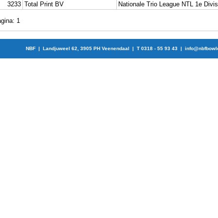
3233
Total Print BV
Nationale Trio League NTL 1e Divis
gina: 1
NBF | Landjuweel 62, 3905 PH Veenendaal | T 0318 - 55 93 43 |
info@nbfbowl