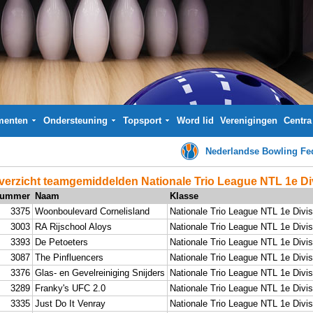
menten
Ondersteuning
Topsport
Word lid
Verenigingen
Centra
Nederlandse Bowling Fed
verzicht teamgemiddelden Nationale Trio League NTL 1e Di
ummer
Naam
Klasse
3375
Woonboulevard Cornelisland
Nationale Trio League NTL 1e Divis
3003
RA Rijschool Aloys
Nationale Trio League NTL 1e Divis
3393
De Petoeters
Nationale Trio League NTL 1e Divis
3087
The Pinfluencers
Nationale Trio League NTL 1e Divis
3376
Glas- en Gevelreiniging Snijders
Nationale Trio League NTL 1e Divis
3289
Franky's UFC 2.0
Nationale Trio League NTL 1e Divis
3335
Just Do It Venray
Nationale Trio League NTL 1e Divis