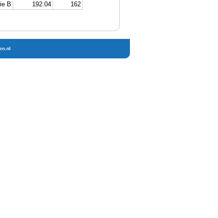
ie B
192.04
162
en.nl