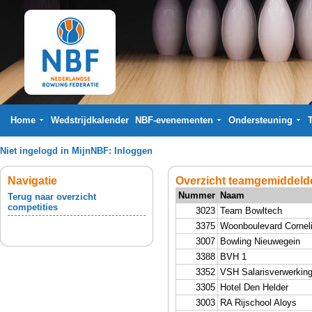
Home
Wedstrijdkalender
NBF-evenementen
Ondersteuning
Niet ingelogd in MijnNBF:
Inloggen
Navigatie
Overzicht teamgemiddelde
Nummer
Naam
Terug naar overzicht
competities
3023
Team Bowltech
3375
Woonboulevard Cornel
3007
Bowling Nieuwegein
3388
BVH 1
3352
VSH Salarisverwerkin
3305
Hotel Den Helder
3003
RA Rijschool Aloys