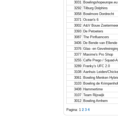
3031
Bowlingshopeurope.eu 
3292
Tilburg Dolphins
3058
Bowlmore Dordrecht
3371
Ocean's 6
3002
A&V Bouw Zoetermee
3393
De Petoeters
3087
The Pinfluencers
3406
De Bende van Ellende
3376
Glas- en Gevelreinigin
3377
Maxime's Pro Shop
3255
Caffe Prego / Squad-
3289
Franky's UFC 2.0
3108
Aanhuis Leiden/Chicke
3061
Bowling Menken Hybri
3103
Bowling de Krimpenho
3408
Hammertime
3107
Team Rijswijk
3012
Bowling Arnhem
Pagina: 1
2
3
4