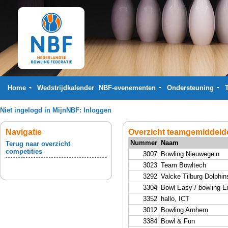
Home
Wedstrijdkalender
NBF-evenementen
Ondersteuning
Niet ingelogd in MijnNBF:
Inloggen
Navigatie
Overzicht teamgemiddelde
Nummer
Naam
Terug naar overzicht
competities
3007
Bowling Nieuwegein
3023
Team Bowltech
3292
Valcke Tilburg Dolphin
3304
Bowl Easy / bowling
3352
hallo, ICT
3012
Bowling Arnhem
3384
Bowl & Fun