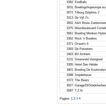
3382
FireBallz
3031
Bowlingshopeurope.eu 
3072
Tilburg Dolphins 2
3313
De Vijf J's
3002
A&V Bouw Zoetermee
3375
Woonboulevard Cornel
3061
Bowling Menken Hybri
3362
Rock 'n Bowlers
3371
Ocean's 6
3393
De Petoeters
3403
BV Arnhem
3131
Groenveld Vastgoed
3305
Hotel Den Helder
3401
Bowling De Kruitmolen
3388
Snijderbouw
3372
The Bears
3027
Garage33/Stadsherber
3087
T.Z.N.
Pagina: 1
2
3
4