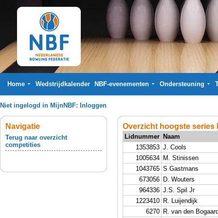
Home
Wedstrijdkalender
NBF-evenementen
Ondersteuning
Niet ingelogd in MijnNBF:
Inloggen
Navigatie
Overzicht hoogste series 
Lidnummer
Naam
Terug naar overzicht
competities
1353853
J. Cools
1005634
M. Stinissen
1043765
S Gastmans
673056
D. Wouters
964336
J.S. Spil Jr
1223410
R. Luijendijk
6270
R. van den Bogaar