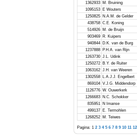
1362933
M. Bruining
1095153
E Wouters
1250825
N.A.M. de Gelder
438758
C.E. Koning
514926
M. de Bruijn
903469
R. Kuipers
940844
D.K. van de Burg
1237888
P.H.A. van Rijn
1263730
J.L. Udink
1250272
B.Y. de Ruiter
1063162
J.H. van Weeren
1302558
L.A.J.J. Engelbert
869104
V.J.G. Middendorp
1126776
W. Ouwerkerk
1266683
N.C. Schokker
835951
N Imanse
499137
E. Termohlen
1268252
M. Teiwes
Pagina: 1
2
3
4
5
6
7
8
9
10
11
12