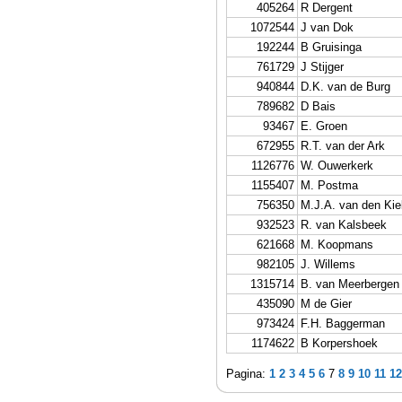
405264
R Dergent
1072544
J van Dok
192244
B Gruisinga
761729
J Stijger
940844
D.K. van de Burg
789682
D Bais
93467
E. Groen
672955
R.T. van der Ark
1126776
W. Ouwerkerk
1155407
M. Postma
756350
M.J.A. van den Ki
932523
R. van Kalsbeek
621668
M. Koopmans
982105
J. Willems
1315714
B. van Meerbergen
435090
M de Gier
973424
F.H. Baggerman
1174622
B Korpershoek
Pagina:
1
2
3
4
5
6
7
8
9
10
11
12