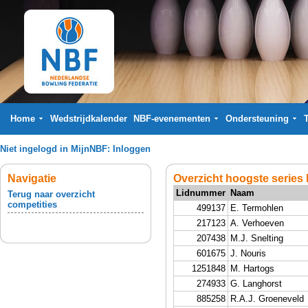
Home
Wedstrijdkalender
NBF-evenementen
Ondersteuning
Niet ingelogd in MijnNBF:
Inloggen
Navigatie
Overzicht hoogste series
Lidnummer
Naam
Terug naar overzicht
competities
499137
E. Termohlen
217123
A. Verhoeven
207438
M.J. Snelting
601675
J. Nouris
1251848
M. Hartogs
274933
G. Langhorst
885258
R.A.J. Groeneveld