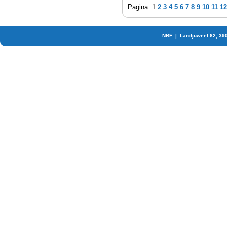
Pagina: 1
2
3
4
5
6
7
8
9
10
11
12
NBF | Landjuweel 62, 39