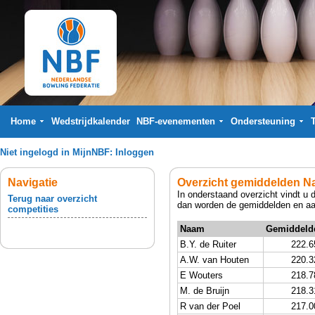
Home
Wedstrijdkalender
NBF-evenementen
Ondersteuning
Niet ingelogd in MijnNBF:
Inloggen
Navigatie
Overzicht gemiddelden Na
In onderstaand overzicht vindt u 
Terug naar overzicht
dan worden de gemiddelden en aan
competities
Naam
Gemiddeld
B.Y. de Ruiter
222.6
A.W. van Houten
220.3
E Wouters
218.7
M. de Bruijn
218.3
R van der Poel
217.0