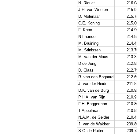
N. Riquet
216.0
J.H. van Weeren
215.9
D. Molenaar
215.7
C.E. Koning
215.0
F. Khoo
214.9
N Imanse
214.8
M. Bruining
214.4
M. Stinissen
213.7
M. van der Maas
213.3
D de Jong
212.9
D. Claas
212.7
R. van den Bogaard
212.6
J. van der Heide
211.8
D.K. van de Burg
210.9
P.H.A. van Rijn
210.9
F.H. Baggerman
210.8
T Appelman
210.5
N.A.M. de Gelder
210.4
J. van de Wakker
209.8
S.C. de Ruiter
209.7