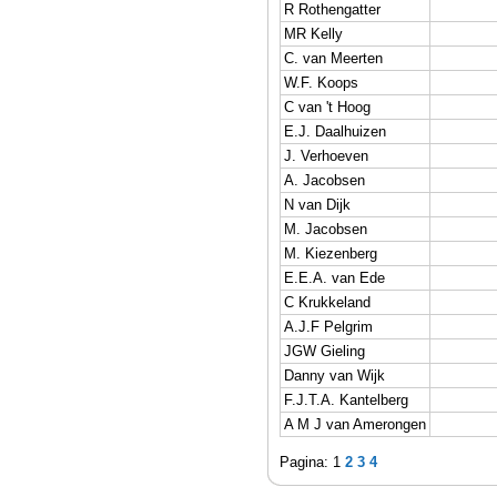
R Rothengatter
MR Kelly
C. van Meerten
W.F. Koops
C van 't Hoog
E.J. Daalhuizen
J. Verhoeven
A. Jacobsen
N van Dijk
M. Jacobsen
M. Kiezenberg
E.E.A. van Ede
C Krukkeland
A.J.F Pelgrim
JGW Gieling
Danny van Wijk
F.J.T.A. Kantelberg
A M J van Amerongen
Pagina: 1
2
3
4