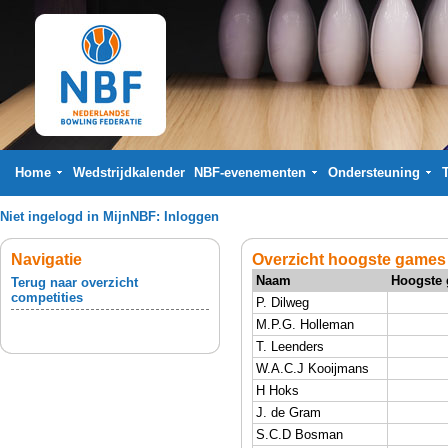
Home
Wedstrijdkalender
NBF-evenementen
Ondersteuning
Niet ingelogd in MijnNBF:
Inloggen
Navigatie
Overzicht hoogste games 
Naam
Hoogste
Terug naar overzicht
competities
P. Dilweg
M.P.G. Holleman
T. Leenders
W.A.C.J Kooijmans
H Hoks
J. de Gram
S.C.D Bosman