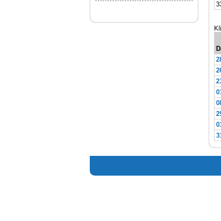
3
Kl
D
2
2
2
0
0
2
0
3