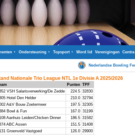
menten
Ondersteuning
Topsport
Word lid
Verenigingen
Centra
Nederlandse Bowling Fed
tand Nationale Trio League NTL 1e Divisie A 2025/2026
eam
Punten
TPF
352 VSH Salarisverwerking/De Zedde
224.5
32830
305 Hotel Den Helder
210.0
32794
002 A&V Bouw Zoetermeer
197.5
32305
384 Bowl & Fun
167.0
31199
108 Aanhuis Leiden/Chicken Dinner
186.5
31582
374 ABC Assen
151.5
31408
131 Groenveld Vastgoed
126.0
29900