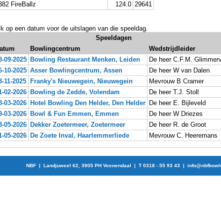
382 FireBallz
124.0
29641
ik op een datum voor de uitslagen van die speeldag.
Speeldagen
atum
Bowlingcentrum
Wedstrijdleider
8-09-2025
Bowling Restaurant Menken, Leiden
De heer C.F.M. Glimmer
6-10-2025
Asser Bowlingcentrum, Assen
De heer W van Dalen
3-11-2025
Franky's Nieuwegein, Nieuwegein
Mevrouw B Cramer
1-02-2026
Bowling de Zedde, Volendam
De heer T.J. Stoll
8-03-2026
Hotel Bowling Den Helder, Den Helder
De heer E. Bijleveld
9-03-2026
Bowl & Fun Emmen, Emmen
De heer W Driezes
3-05-2026
Dekker Zoetermeer, Zoetermeer
De heer R. de Groot
1-05-2026
De Zoete Inval, Haarlemmerliede
Mevrouw C. Heeremans
NBF | Landjuweel 62, 3905 PH Veenendaal | T 0318 - 55 93 43 |
info@nbfbowl