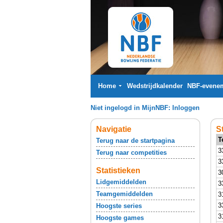
Home
Wedstrijdkalender
NBF-evene
Niet ingelogd in MijnNBF:
Inloggen
Navigatie
S
T
Terug naar de startpagina
3
Terug naar competities
3
Statistieken
3
Lidgemiddelden
3
Teamgemiddelden
3
3
Hoogste series
3
Hoogste games