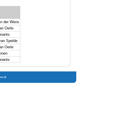
an der Wens
an Oerle
onants
van Spelde
an Oerle
onen
onants
en.nl