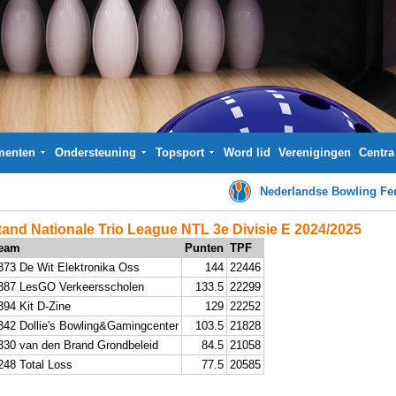
menten
Ondersteuning
Topsport
Word lid
Verenigingen
Centra
Nederlandse Bowling Fed
tand Nationale Trio League NTL 3e Divisie E 2024/2025
eam
Punten
TPF
373 De Wit Elektronika Oss
144
22446
387 LesGO Verkeersscholen
133.5
22299
394 Kit D-Zine
129
22252
342 Dollie's Bowling&Gamingcenter
103.5
21828
330 van den Brand Grondbeleid
84.5
21058
248 Total Loss
77.5
20585