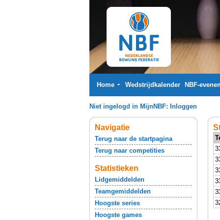
Home
Wedstrijdkalender
NBF-evene
Niet ingelogd in MijnNBF:
Inloggen
Navigatie
S
T
Terug naar de startpagina
3
Terug naar competities
3
Statistieken
3
Lidgemiddelden
3
Teamgemiddelden
3
3
Hoogste series
Hoogste games