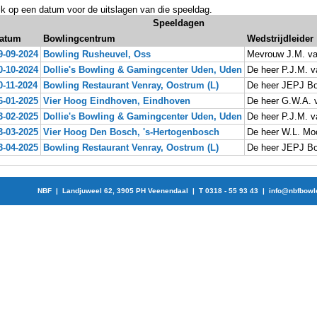
ik op een datum voor de uitslagen van die speeldag.
Speeldagen
atum
Bowlingcentrum
Wedstrijdleider
9-09-2024
Bowling Rusheuvel, Oss
Mevrouw J.M. v
0-10-2024
Dollie's Bowling & Gamingcenter Uden, Uden
De heer P.J.M. v
0-11-2024
Bowling Restaurant Venray, Oostrum (L)
De heer JEPJ B
6-01-2025
Vier Hoog Eindhoven, Eindhoven
De heer G.W.A. 
3-02-2025
Dollie's Bowling & Gamingcenter Uden, Uden
De heer P.J.M. v
3-03-2025
Vier Hoog Den Bosch, 's-Hertogenbosch
De heer W.L. Mo
3-04-2025
Bowling Restaurant Venray, Oostrum (L)
De heer JEPJ B
NBF | Landjuweel 62, 3905 PH Veenendaal | T 0318 - 55 93 43 |
info@nbfbowl