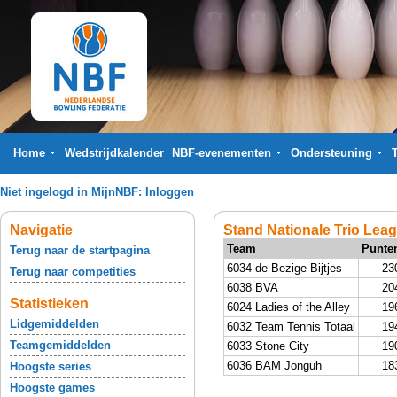
Home
Wedstrijdkalender
NBF-evenementen
Ondersteuning
Niet ingelogd in MijnNBF:
Inloggen
Navigatie
Stand Nationale Trio Lea
Team
Punte
Terug naar de startpagina
6034 de Bezige Bijtjes
23
Terug naar competities
6038 BVA
20
Statistieken
6024 Ladies of the Alley
19
Lidgemiddelden
6032 Team Tennis Totaal
19
Teamgemiddelden
6033 Stone City
19
6036 BAM Jonguh
18
Hoogste series
Hoogste games