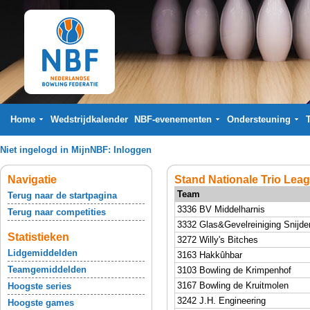
Home
Wedstrijdkalender
NBF-evenementen
Ondersteuning
Niet ingelogd in MijnNBF:
Inloggen
Navigatie
Stand Nationale Trio Lea
Team
Terug naar de startpagina
3336 BV Middelharnis
Terug naar competities
3332 Glas&Gevelreiniging Snijde
Statistieken
3272 Willy's Bitches
Lidgemiddelden
3163 Hakkûhbar
Teamgemiddelden
3103 Bowling de Krimpenhof
3167 Bowling de Kruitmolen
Hoogste series
3242 J.H. Engineering
Hoogste games