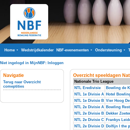
Home
Wedstrijdkalender
NBF-evenementen
Ondersteuning
Niet ingelogd in MijnNBF:
Inloggen
Navigatie
Overzicht speeldagen Nat
Nationale Trio League
Terug naar Overzicht
comeptities
NTL Eredivisie
Bowling de K
NTL 1e Divisie A
Hotel Bowlin
NTL 1e Divisie B
Vier Hoog D
NTL 2e Divisie A
Bowling Res
NTL 2e Divisie B
Dekker Zoete
NTL 2e Divisie C
Frankys Leid
NTL 2e Divisie D
Dolfijn l the 