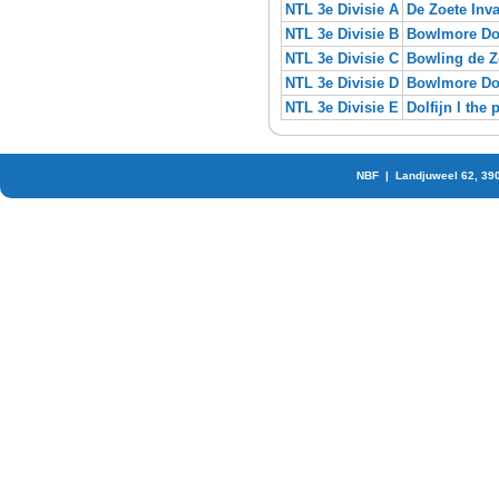
NTL 3e Divisie A
De Zoete Inva
NTL 3e Divisie B
Bowlmore Do
NTL 3e Divisie C
Bowling de 
NTL 3e Divisie D
Bowlmore Do
NTL 3e Divisie E
Dolfijn l the 
NBF | Landjuweel 62, 39