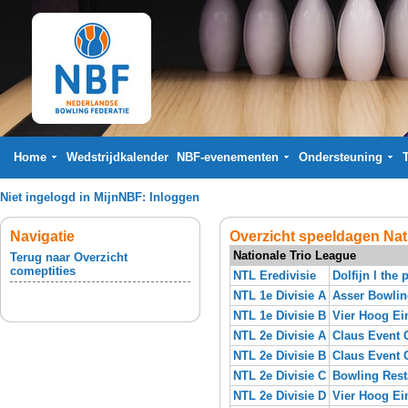
Home
Wedstrijdkalender
NBF-evenementen
Ondersteuning
Niet ingelogd in MijnNBF:
Inloggen
Navigatie
Overzicht speeldagen Nat
Nationale Trio League
Terug naar Overzicht
comeptities
NTL Eredivisie
Dolfijn l the 
NTL 1e Divisie A
Asser Bowli
NTL 1e Divisie B
Vier Hoog E
NTL 2e Divisie A
Claus Event 
NTL 2e Divisie B
Claus Event 
NTL 2e Divisie C
Bowling Res
NTL 2e Divisie D
Vier Hoog E