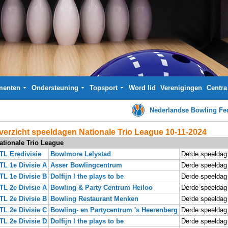
menten
Ondersteuning
Topsport
Word lid
Verenigingen
Centra
Nederlandse Bowling Fed
verzicht speeldagen Nationale Trio League 10-11-2024
ationale Trio League
TL Eredivisie
Bowlmore Lelystad
Derde speeldag
TL 1e Divisie A
Asser Bowlingcentrum
Derde speeldag
TL 1e Divisie B
Dolfijn l the plays to be
Derde speeldag
TL 2e Divisie A
Bowling & Party Centrum Heiloo
Derde speeldag
TL 2e Divisie B
Bowling Restaurant Menken
Derde speeldag
TL 2e Divisie C
Bowling- en Partycentrum 's Heerenberg
Derde speeldag
TL 2e Divisie D
Dolfijn l the plays to be
Derde speeldag