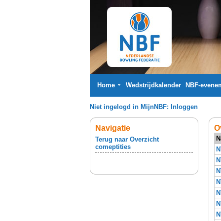
Home
Wedstrijdkalender
NBF-evene
Niet ingelogd in MijnNBF:
Inloggen
Navigatie
O
N
Terug naar Overzicht
comeptities
N
N
N
N
N
N
N