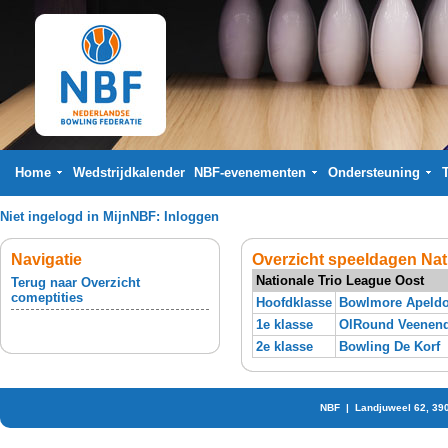
Home
Wedstrijdkalender
NBF-evenementen
Ondersteuning
Niet ingelogd in MijnNBF:
Inloggen
Navigatie
Overzicht speeldagen Nat
Nationale Trio League Oost
Terug naar Overzicht
comeptities
Hoofdklasse
Bowlmore Apeld
1e klasse
OlRound Veenend
2e klasse
Bowling De Korf
NBF | Landjuweel 62, 39