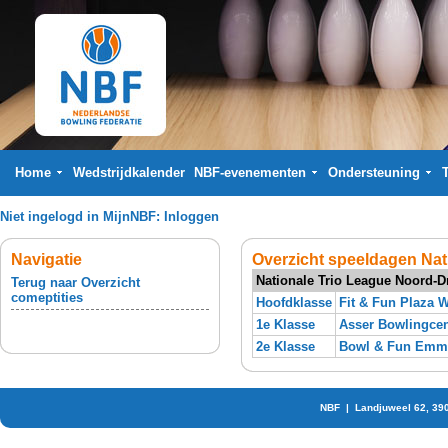
Home
Wedstrijdkalender
NBF-evenementen
Ondersteuning
Niet ingelogd in MijnNBF:
Inloggen
Navigatie
Overzicht speeldagen Nat
Nationale Trio League Noord-D
Terug naar Overzicht
comeptities
Hoofdklasse
Fit & Fun Plaza 
1e Klasse
Asser Bowlingce
2e Klasse
Bowl & Fun Emm
NBF | Landjuweel 62, 39