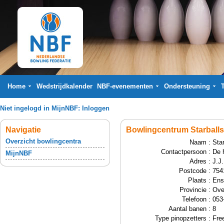
Home
Wedstrijdkalender
NBF-evenementen
Ondersteuning
Niet ingelogd in MijnNBF:
Inloggen
Navigatie
Bowlingcentrum Starball
Overzicht bowlingcentra
Naam :
Sta
Contactpersoon :
De 
MijnNBF
Adres :
J.J
Postcode :
754
Plaats :
Ens
Provincie :
Ove
Telefoon :
053
Aantal banen :
8
Type pinopzetters :
Free