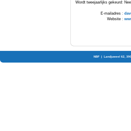
Wordt tweejaarlijks gekeurd:
Nee
E-mailadres :
dav
Website :
www
NBF | Landjuweel 62, 39