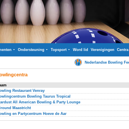
menten
Ondersteuning
Topsport
Word lid
Verenigingen
Centra
Nederlandse Bowling Fed
owlingcentra
aam
owling Restaurant Venray
owlingcentrum Bowling Taurus Tropical
tardust All American Bowling & Party Lounge
lround Maastricht
owling en Partycentrum Hoeve de Aar