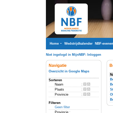
Home
Wedstrijdkalender
NBF-evene
Niet ingelogd in MijnNBF:
Inloggen
Navigatie
B
Overzicht in Google Maps
N
B
Sorteren
Naam
:
B
Plaats
:
S
Provincie
:
O
B
Filteren
Geen filter
Provincie :