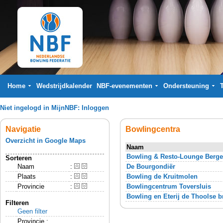
Home
Wedstrijdkalender
NBF-evenementen
Ondersteuning
Niet ingelogd in MijnNBF:
Inloggen
Navigatie
Bowlingcentra
Overzicht in Google Maps
Naam
Bowling & Resto-Lounge Berg
Sorteren
Naam
:
De Bourgondiër
Plaats
:
Bowling de Kruitmolen
Provincie
:
Bowlingcentrum Toversluis
Bowling en Eterij de Thoolse b
Filteren
Geen filter
Provincie :