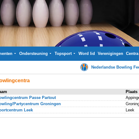
menten
Ondersteuning
Topsport
Word lid
Verenigingen
Centra
Nederlandse Bowling Fed
owlingcentra
aam
Plaats
owlingcentrum Passe Partout
Apping
owling/Partycentrum Groningen
Gronin
portcentrum Leek
Leek