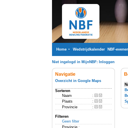
Home
Wedstrijdkalender
NBF-evene
Niet ingelogd in MijnNBF:
Inloggen
Navigatie
B
Overzicht in Google Maps
N
B
Sorteren
Naam
:
B
Plaats
:
S
Provincie
:
Filteren
Geen filter
Provincie :