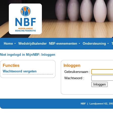
Home
Wedstrijdkalender
NBF-evenementen
Ondersteuning
Niet ingelogd in MijnNBF:
Inloggen
Functies
Inloggen
Wachtwoord vergeten
Gebruikersnaam :
Wachtwoord :
NBF | Landjuweel 62, 39